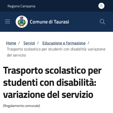
Salta al contenuto principale
Skip to footer content
Regione Campania
Comune di Taurasi
Briciole di pane
Home
/
Servizi
/
Educazione e formazione
/
Trasporto scolastico per studenti con disabilità: variazione
del servizio
Trasporto scolastico per
studenti con disabilità:
variazione del servizio
(Regolamento comunale)