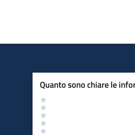
Quanto sono chiare le info
Valutazione
Valuta 5 stelle su 5
Valuta 4 stelle su 5
Valuta 3 stelle su 5
Valuta 2 stelle su 5
Valuta 1 stelle su 5