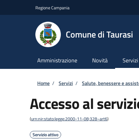
Salta al contenuto principale
Skip to footer content
Regione Campania
Comune di Taurasi
Amministrazione
Novità
Servizi
Briciole di pane
Home
/
Servizi
/
Salute, benessere e assis
Accesso al servizi
(
urn:nir:stato:legge:2000-11-08;328~art6
)
Servizio attivo