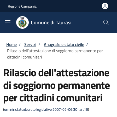
Salta al contenuto principale
Skip to footer content
Regione Campania
Comune di Taurasi
Briciole di pane
Home
/
Servizi
/
Anagrafe e stato civile
/
Rilascio dell'attestazione di soggiorno permanente per
cittadini comunitari
Rilascio dell'attestazione
di soggiorno permanente
per cittadini comunitari
(
urn:nir:stato:decreto.legislativo:2007-02-06;30~art16
)