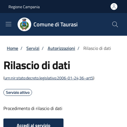
Salta al contenuto principale
Skip to footer content
Regione Campania
Comune di Taurasi
Briciole di pane
Home
/
Servizi
/
Autorizzazioni
/
Rilascio di dati
Rilascio di dati
(
urn:nir:stato:decreto.legislativo:2006-01-24;36~art5
)
Servizio attivo
Procedimento di rilascio di dati
Accedi al servizio