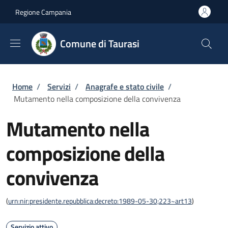
Salta al contenuto principale
Skip to footer content
Regione Campania
Comune di Taurasi
Briciole di pane
Home
/
Servizi
/
Anagrafe e stato civile
/
Mutamento nella composizione della convivenza
Mutamento nella
composizione della
convivenza
(
urn:nir:presidente.repubblica:decreto:1989-05-30;223~art13
)
Servizio attivo