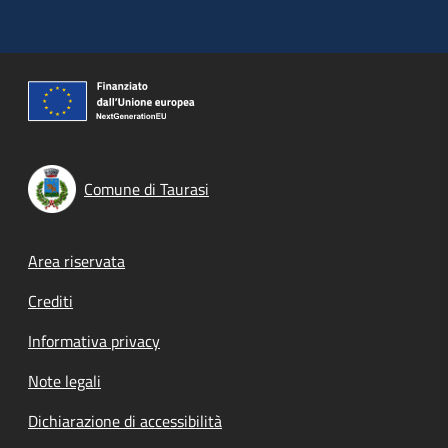
Comune di Taurasi
Footer menu
Area riservata
Crediti
Informativa privacy
Note legali
Dichiarazione di accessibilità