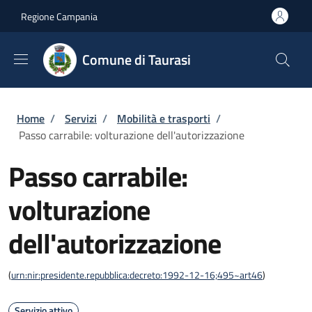
Salta al contenuto principale
Skip to footer content
Regione Campania
Comune di Taurasi
Briciole di pane
Home
/
Servizi
/
Mobilità e trasporti
/
Passo carrabile: volturazione dell'autorizzazione
Passo carrabile:
volturazione
dell'autorizzazione
(
urn:nir:presidente.repubblica:decreto:1992-12-16;495~art46
)
Servizio attivo