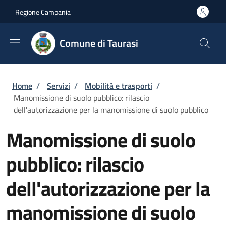
Salta al contenuto principale
Skip to footer content
Regione Campania
Comune di Taurasi
Briciole di pane
Home
/
Servizi
/
Mobilità e trasporti
/
Manomissione di suolo pubblico: rilascio
dell'autorizzazione per la manomissione di suolo pubblico
Manomissione di suolo
pubblico: rilascio
dell'autorizzazione per la
manomissione di suolo