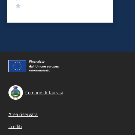
Valuta 1 stelle su 5
Comune di Taurasi
Footer menu
Area riservata
Crediti