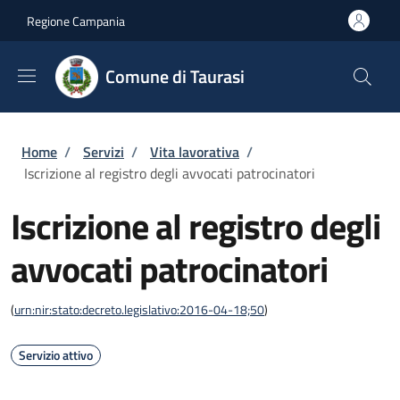
Salta al contenuto principale
Skip to footer content
Regione Campania
Comune di Taurasi
Briciole di pane
Home
/
Servizi
/
Vita lavorativa
/
Iscrizione al registro degli avvocati patrocinatori
Iscrizione al registro degli
avvocati patrocinatori
(
urn:nir:stato:decreto.legislativo:2016-04-18;50
)
Servizio attivo