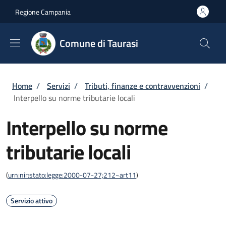
Salta al contenuto principale
Skip to footer content
Regione Campania
Comune di Taurasi
Briciole di pane
Home
/
Servizi
/
Tributi, finanze e contravvenzioni
/
Interpello su norme tributarie locali
Interpello su norme
tributarie locali
(
urn:nir:stato:legge:2000-07-27;212~art11
)
Servizio attivo