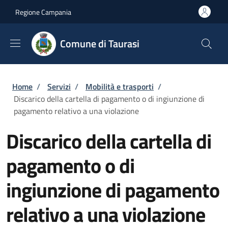
Salta al contenuto principale
Skip to footer content
Regione Campania
Comune di Taurasi
Briciole di pane
Home
/
Servizi
/
Mobilità e trasporti
/
Discarico della cartella di pagamento o di ingiunzione di
pagamento relativo a una violazione
Discarico della cartella di
pagamento o di
ingiunzione di pagamento
relativo a una violazione