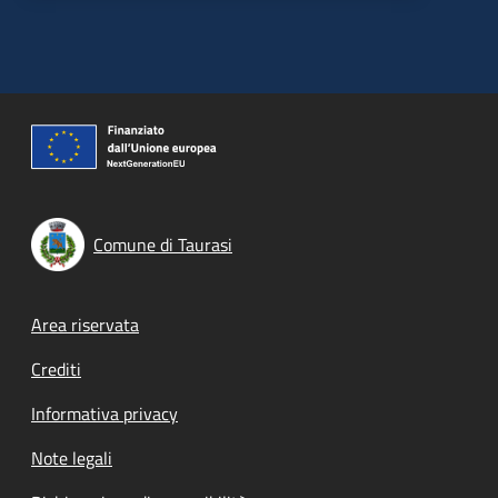
Comune di Taurasi
Footer menu
Area riservata
Crediti
Informativa privacy
Note legali