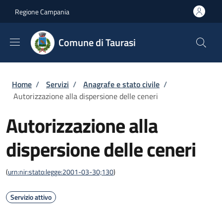
Salta al contenuto principale
Skip to footer content
Regione Campania
Comune di Taurasi
Briciole di pane
Home
/
Servizi
/
Anagrafe e stato civile
/
Autorizzazione alla dispersione delle ceneri
Autorizzazione alla
dispersione delle ceneri
(
urn:nir:stato:legge:2001-03-30;130
)
Servizio attivo