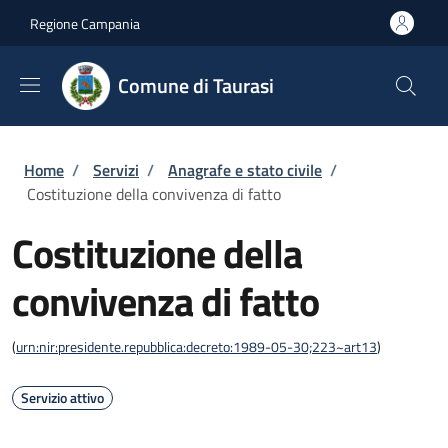
Salta al contenuto principale
Skip to footer content
Regione Campania
Comune di Taurasi
Briciole di pane
Home
/
Servizi
/
Anagrafe e stato civile
/
Costituzione della convivenza di fatto
Costituzione della
convivenza di fatto
(
urn:nir:presidente.repubblica:decreto:1989-05-30;223~art13
)
Servizio attivo