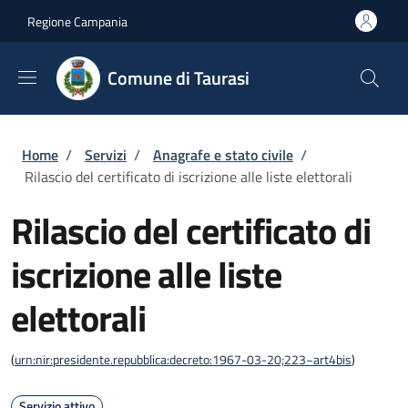
Salta al contenuto principale
Skip to footer content
Regione Campania
Comune di Taurasi
Briciole di pane
Home
/
Servizi
/
Anagrafe e stato civile
/
Rilascio del certificato di iscrizione alle liste elettorali
Rilascio del certificato di
iscrizione alle liste
elettorali
(
urn:nir:presidente.repubblica:decreto:1967-03-20;223~art4bis
)
Servizio attivo