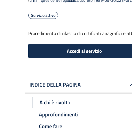
(
urn:nir:presidente.repubblica:decreto:1989-05-30;223~ar
Servizio attivo
Procedimento di rilascio di certificati anagrafici e att
Accedi al servizio
INDICE DELLA PAGINA
A chi è rivolto
Approfondimenti
Come fare