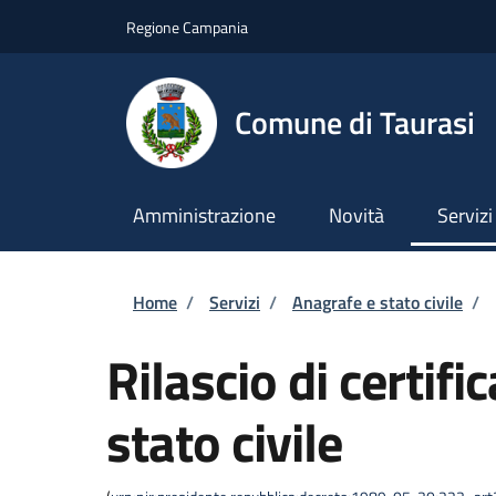
Salta al contenuto principale
Skip to footer content
Regione Campania
Comune di Taurasi
Amministrazione
Novità
Servizi
Briciole di pane
Home
/
Servizi
/
Anagrafe e stato civile
/
Rilascio di certific
stato civile