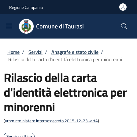
Salta al contenuto principale
Skip to footer content
Regione Campania
Comune di Taurasi
Briciole di pane
Home
/
Servizi
/
Anagrafe e stato civile
/
Rilascio della carta d'identità elettronica per minorenni
Rilascio della carta
d'identità elettronica per
minorenni
(
urn:nir:ministero.interno:decreto:2015-12-23~art4
)
Servizio attivo