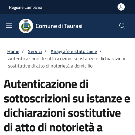
Salta al contenuto principale
Skip to footer content
Regione Campania
Comune di Taurasi
Briciole di pane
Home
/
Servizi
/
Anagrafe e stato civile
/
Autenticazione di sottoscrizioni su istanze e dichiarazioni
sostitutive di atto di notorietà a domicilio
Autenticazione di
sottoscrizioni su istanze e
dichiarazioni sostitutive
di atto di notorietà a