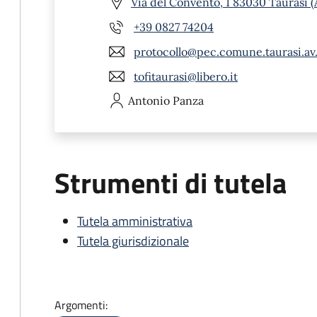
Via del Convento, 1 83030 Taurasi (
+39 0827 74204
protocollo@pec.comune.taurasi.av.
tofitaurasi@libero.it
Antonio
Panza
Strumenti di tutela
Tutela amministrativa
Tutela giurisdizionale
Argomenti: