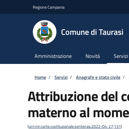
Salta al contenuto principale
Skip to footer content
Regione Campania
Comune di Taurasi
Amministrazione
Novità
Servizi
Briciole di pane
Home
/
Servizi
/
Anagrafe e stato civile
/
Attribuzione del
materno al momen
(
urn:nir:corte.costituzionale:sentenza:2022-04-27;131
)