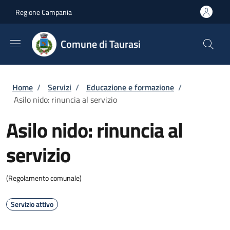
Salta al contenuto principale
Skip to footer content
Regione Campania
Comune di Taurasi
Briciole di pane
Home
/
Servizi
/
Educazione e formazione
/
Asilo nido: rinuncia al servizio
Asilo nido: rinuncia al
servizio
(Regolamento comunale)
Servizio attivo