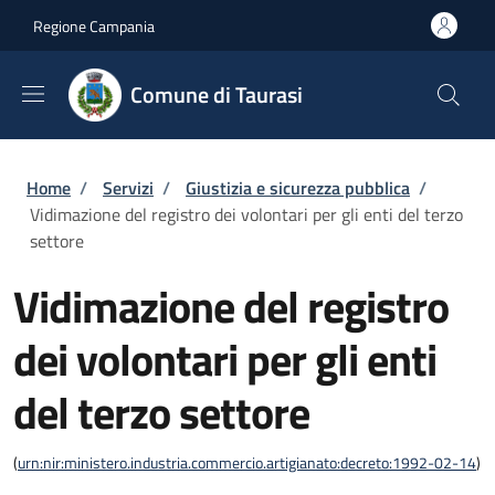
Salta al contenuto principale
Skip to footer content
Regione Campania
Comune di Taurasi
Briciole di pane
Home
/
Servizi
/
Giustizia e sicurezza pubblica
/
Vidimazione del registro dei volontari per gli enti del terzo
settore
Vidimazione del registro
dei volontari per gli enti
del terzo settore
(
urn:nir:ministero.industria.commercio.artigianato:decreto:1992-02-14
)