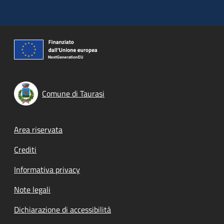
Comune di Taurasi
Footer menu
Area riservata
Crediti
Informativa privacy
Note legali
Dichiarazione di accessibilità