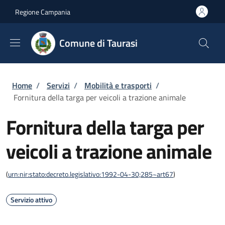
Salta al contenuto principale
Skip to footer content
Regione Campania
Comune di Taurasi
Briciole di pane
Home
/
Servizi
/
Mobilità e trasporti
/
Fornitura della targa per veicoli a trazione animale
Fornitura della targa per
veicoli a trazione animale
(
urn:nir:stato:decreto.legislativo:1992-04-30;285~art67
)
Servizio attivo