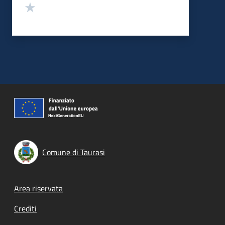
Valuta 1 stelle su 5
Comune di Taurasi
Footer menu
Area riservata
Crediti