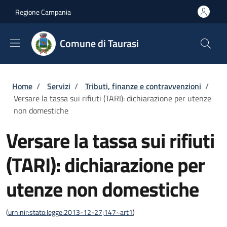
Salta al contenuto principale
Skip to footer content
Regione Campania
Comune di Taurasi
Briciole di pane
Home
/
Servizi
/
Tributi, finanze e contravvenzioni
/
Versare la tassa sui rifiuti (TARI): dichiarazione per utenze
non domestiche
Versare la tassa sui rifiuti
(TARI): dichiarazione per
utenze non domestiche
(
urn:nir:stato:legge:2013-12-27;147~art1
)