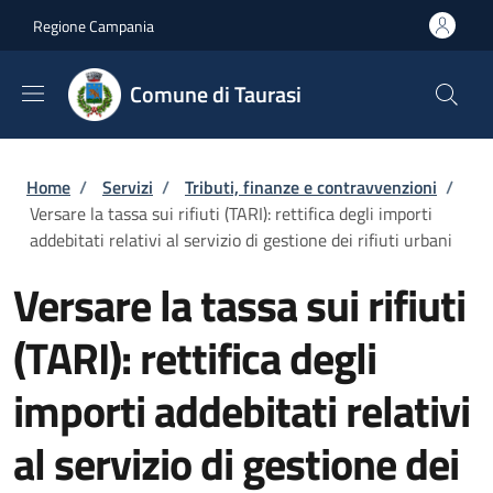
Salta al contenuto principale
Skip to footer content
Regione Campania
Comune di Taurasi
Briciole di pane
Home
/
Servizi
/
Tributi, finanze e contravvenzioni
/
Versare la tassa sui rifiuti (TARI): rettifica degli importi
addebitati relativi al servizio di gestione dei rifiuti urbani
Versare la tassa sui rifiuti
(TARI): rettifica degli
importi addebitati relativi
al servizio di gestione dei