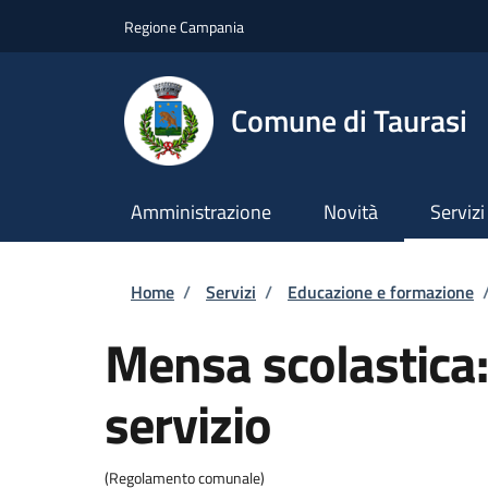
Salta al contenuto principale
Skip to footer content
Regione Campania
Comune di Taurasi
Amministrazione
Novità
Servizi
Briciole di pane
Home
/
Servizi
/
Educazione e formazione
Mensa scolastica:
servizio
(Regolamento comunale)