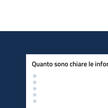
Quanto sono chiare le info
Valutazione
Valuta 5 stelle su 5
Valuta 4 stelle su 5
Valuta 3 stelle su 5
Valuta 2 stelle su 5
Valuta 1 stelle su 5