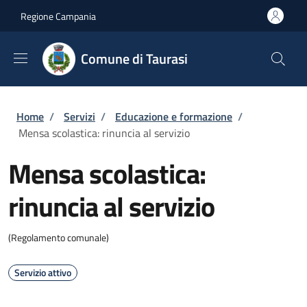
Salta al contenuto principale
Skip to footer content
Regione Campania
Comune di Taurasi
Briciole di pane
Home
/
Servizi
/
Educazione e formazione
/
Mensa scolastica: rinuncia al servizio
Mensa scolastica:
rinuncia al servizio
(Regolamento comunale)
Servizio attivo