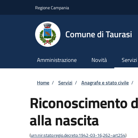
Salta al contenuto principale
Skip to footer content
Regione Campania
Comune di Taurasi
Amministrazione
Novità
Servizi
Briciole di pane
Home
/
Servizi
/
Anagrafe e stato civile
/
Riconoscimento di
alla nascita
(
urn:nir:stato:regio.decreto:1942-03-16;262~art254
)