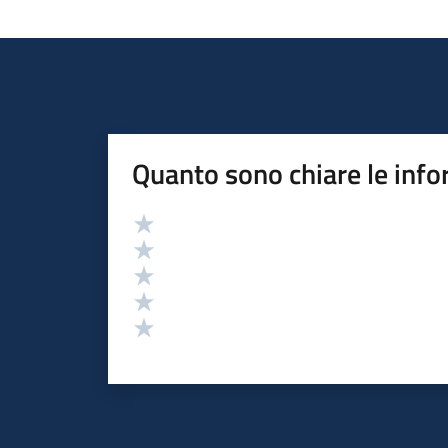
Quanto sono chiare le info
Valutazione
Valuta 5 stelle su 5
Valuta 4 stelle su 5
Valuta 3 stelle su 5
Valuta 2 stelle su 5
Valuta 1 stelle su 5