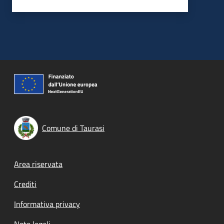
Comune di Taurasi
Footer menu
Area riservata
Crediti
Informativa privacy
Note legali