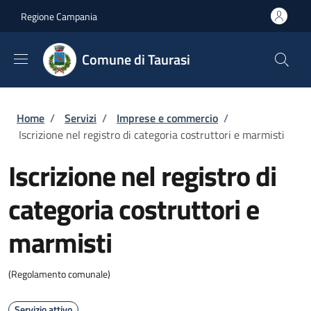
Salta al contenuto principale
Skip to footer content
Regione Campania
Comune di Taurasi
Briciole di pane
Home
/
Servizi
/
Imprese e commercio
/
Iscrizione nel registro di categoria costruttori e marmisti
Iscrizione nel registro di
categoria costruttori e
marmisti
(Regolamento comunale)
Servizio attivo