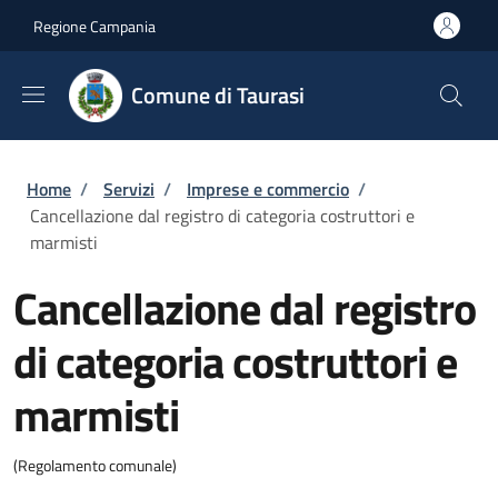
Salta al contenuto principale
Skip to footer content
Regione Campania
Comune di Taurasi
Briciole di pane
Home
/
Servizi
/
Imprese e commercio
/
Cancellazione dal registro di categoria costruttori e
marmisti
Cancellazione dal registro
di categoria costruttori e
marmisti
(Regolamento comunale)