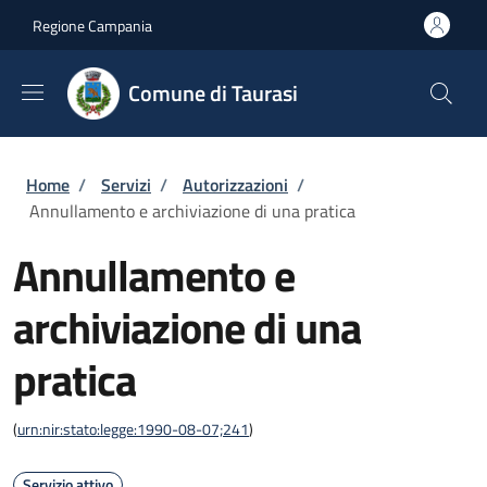
Salta al contenuto principale
Skip to footer content
Regione Campania
Comune di Taurasi
Briciole di pane
Home
/
Servizi
/
Autorizzazioni
/
Annullamento e archiviazione di una pratica
Annullamento e
archiviazione di una
pratica
(
urn:nir:stato:legge:1990-08-07;241
)
Servizio attivo