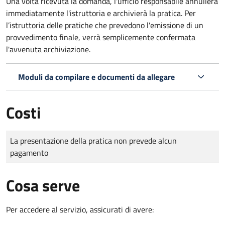
Una volta ricevuta la domanda, l'ufficio responsabile annullerà
immediatamente l'istruttoria e archivierà la pratica. Per
l’istruttoria delle pratiche che prevedono l'emissione di un
provvedimento finale, verrà semplicemente confermata
l'avvenuta archiviazione.
Moduli da compilare e documenti da allegare
Costi
Tipo di pagamento
Importo
La presentazione della pratica non prevede alcun
pagamento
Cosa serve
Per accedere al servizio, assicurati di avere: