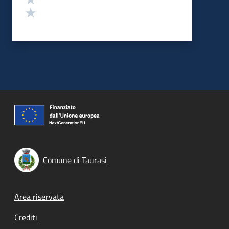
Valuta 1 stelle su 5
Comune di Taurasi
Footer menu
Area riservata
Crediti