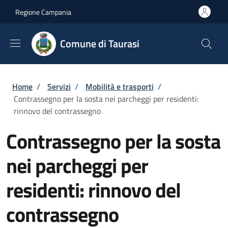
Salta al contenuto principale
Skip to footer content
Regione Campania
Comune di Taurasi
Briciole di pane
Home
/
Servizi
/
Mobilità e trasporti
/
Contrassegno per la sosta nei parcheggi per residenti:
rinnovo del contrassegno
Contrassegno per la sosta
nei parcheggi per
residenti: rinnovo del
contrassegno