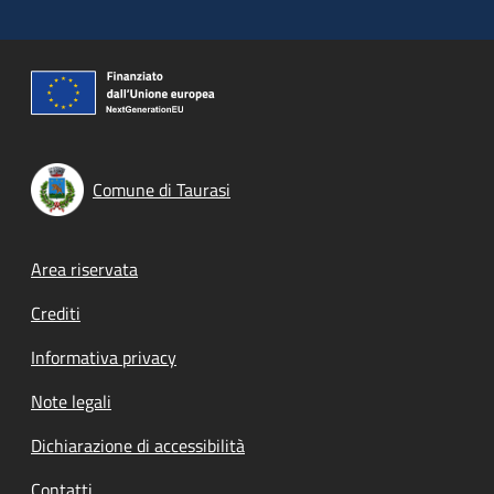
Comune di Taurasi
Footer menu
Area riservata
Crediti
Informativa privacy
Note legali
Dichiarazione di accessibilità
Contatti