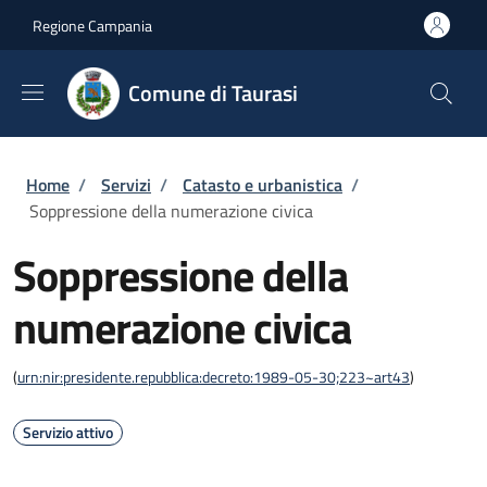
Salta al contenuto principale
Skip to footer content
Regione Campania
Comune di Taurasi
Briciole di pane
Home
/
Servizi
/
Catasto e urbanistica
/
Soppressione della numerazione civica
Soppressione della
numerazione civica
(
urn:nir:presidente.repubblica:decreto:1989-05-30;223~art43
)
Servizio attivo