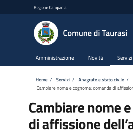
Salta al contenuto principale
Skip to footer content
Regione Campania
Comune di Taurasi
Amministrazione
Novità
Servizi
Briciole di pane
Home
/
Servizi
/
Anagrafe e stato civile
/
Cambiare nome e cognome: domanda di affission
Cambiare nome e
di affissione dell’