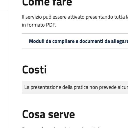
Come fare
Il servizio può essere attivato presentando tutta
in formato PDF.
Moduli da compilare e documenti da allegar
Costi
Tipo di pagamento
Importo
La presentazione della pratica non prevede al
Cosa serve