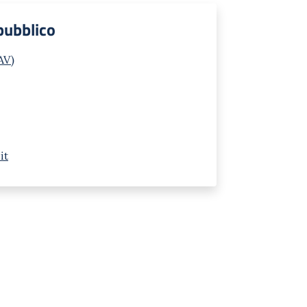
 pubblico
AV)
it