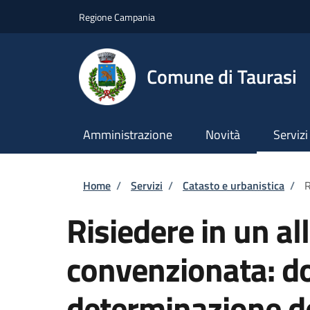
Salta al contenuto principale
Skip to footer content
Regione Campania
Comune di Taurasi
Amministrazione
Novità
Servizi
Briciole di pane
Home
/
Servizi
/
Catasto e urbanistica
/
R
Risiedere in un all
convenzionata: d
determinazione d