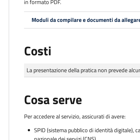
in formato PDF.
Moduli da compilare e documenti da allegar
Costi
Tipo di pagamento
Importo
La presentazione della pratica non prevede al
Cosa serve
Per accedere al servizio, assicurati di avere:
SPID (sistema pubblico di identità digitale), ca
nazionale dei servizi (CNS)