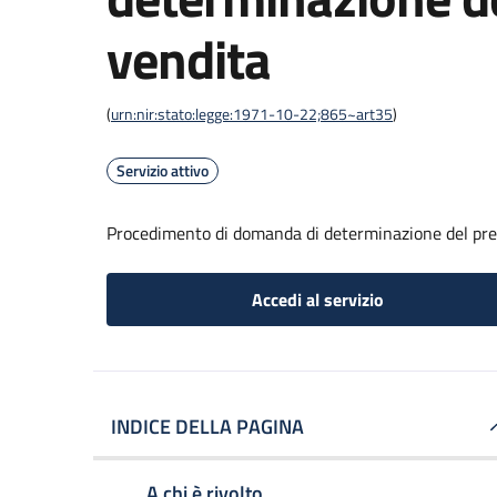
vendita
(
urn:nir:stato:legge:1971-10-22;865~art35
)
Servizio attivo
Procedimento di domanda di determinazione del pre
Accedi al servizio
INDICE DELLA PAGINA
A chi è rivolto