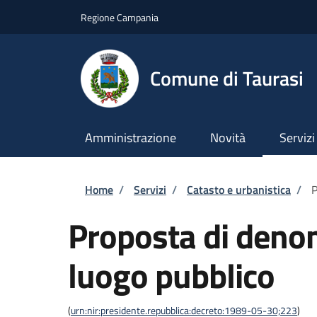
Salta al contenuto principale
Skip to footer content
Regione Campania
Comune di Taurasi
Amministrazione
Novità
Servizi
Briciole di pane
Home
/
Servizi
/
Catasto e urbanistica
/
P
Proposta di deno
luogo pubblico
(
urn:nir:presidente.repubblica:decreto:1989-05-30;223
)