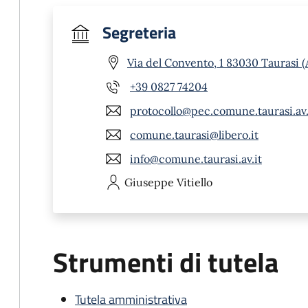
Segreteria
Via del Convento, 1 83030 Taurasi (
+39 0827 74204
protocollo@pec.comune.taurasi.av.
comune.taurasi@libero.it
info@comune.taurasi.av.it
Giuseppe
Vitiello
Strumenti di tutela
Tutela amministrativa