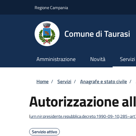
Salta al contenuto principale
Skip to footer content
Regione Campania
Comune di Taurasi
Amministrazione
Novità
Servizi
Briciole di pane
Home
/
Servizi
/
Anagrafe e stato civile
/
Autorizzazione al
(
urn:nir:presidente.repubblica:decreto:1990-09-10;285~ar
Servizio attivo