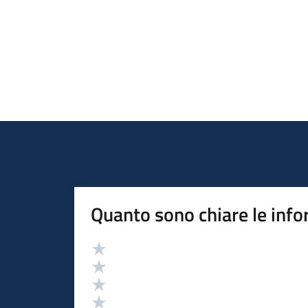
Quanto sono chiare le info
Valutazione
Valuta 5 stelle su 5
Valuta 4 stelle su 5
Valuta 3 stelle su 5
Valuta 2 stelle su 5