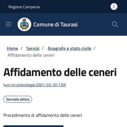
Salta al contenuto principale
Skip to footer content
Regione Campania
Comune di Taurasi
Briciole di pane
Home
/
Servizi
/
Anagrafe e stato civile
/
Affidamento delle ceneri
Affidamento delle ceneri
(
urn:nir:stato:legge:2001-03-30;130
)
Servizio attivo
Procedimento di affidamento delle ceneri