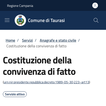
Salta al contenuto principale
Skip to footer content
Regione Campania
Comune di Taurasi
Briciole di pane
Home
/
Servizi
/
Anagrafe e stato civile
/
Costituzione della convivenza di fatto
Costituzione della
convivenza di fatto
(
urn:nir:presidente.repubblica:decreto:1989-05-30;223~art13
)
Servizio attivo