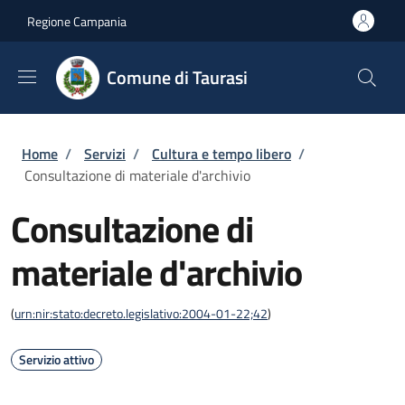
Salta al contenuto principale
Skip to footer content
Regione Campania
Comune di Taurasi
Briciole di pane
Home
/
Servizi
/
Cultura e tempo libero
/
Consultazione di materiale d'archivio
Consultazione di
materiale d'archivio
(
urn:nir:stato:decreto.legislativo:2004-01-22;42
)
Servizio attivo