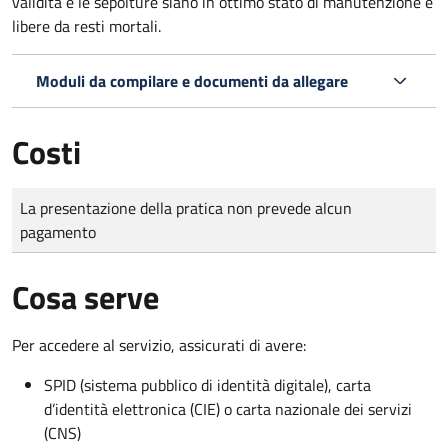
validità e le sepolture siano in ottimo stato di manutenzione e
libere da resti mortali.
Moduli da compilare e documenti da allegare
Costi
Tipo di pagamento
Importo
La presentazione della pratica non prevede alcun
pagamento
Cosa serve
Per accedere al servizio, assicurati di avere:
SPID (sistema pubblico di identità digitale), carta
d’identità elettronica (CIE) o carta nazionale dei servizi
(CNS)