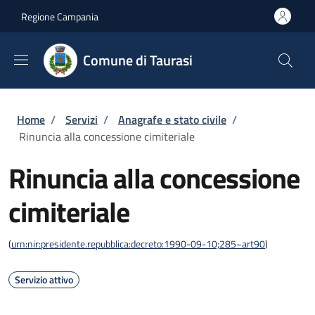
Salta al contenuto principale
Skip to footer content
Regione Campania
Comune di Taurasi
Briciole di pane
Home
/
Servizi
/
Anagrafe e stato civile
/
Rinuncia alla concessione cimiteriale
Rinuncia alla concessione
cimiteriale
(
urn:nir:presidente.repubblica:decreto:1990-09-10;285~art90
)
Servizio attivo