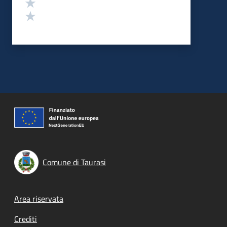
Valuta 2 stelle su 5
Valuta 1 stelle su 5
Comune di Taurasi
Footer menu
Area riservata
Crediti