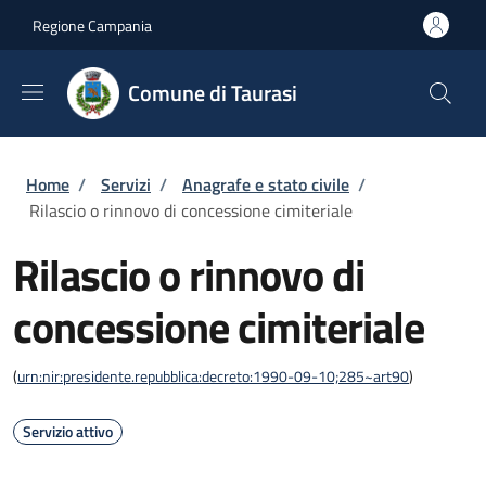
Salta al contenuto principale
Skip to footer content
Regione Campania
Comune di Taurasi
Briciole di pane
Home
/
Servizi
/
Anagrafe e stato civile
/
Rilascio o rinnovo di concessione cimiteriale
Rilascio o rinnovo di
concessione cimiteriale
(
urn:nir:presidente.repubblica:decreto:1990-09-10;285~art90
)
Servizio attivo