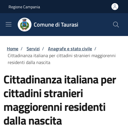
Salta al contenuto principale
Skip to footer content
Regione Campania
Comune di Taurasi
Briciole di pane
Home
/
Servizi
/
Anagrafe e stato civile
/
Cittadinanza italiana per cittadini stranieri maggiorenni
residenti dalla nascita
Cittadinanza italiana per
cittadini stranieri
maggiorenni residenti
dalla nascita