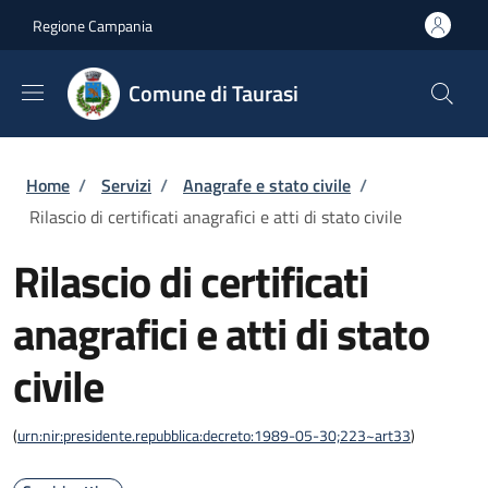
Salta al contenuto principale
Skip to footer content
Regione Campania
Comune di Taurasi
Briciole di pane
Home
/
Servizi
/
Anagrafe e stato civile
/
Rilascio di certificati anagrafici e atti di stato civile
Rilascio di certificati
anagrafici e atti di stato
civile
(
urn:nir:presidente.repubblica:decreto:1989-05-30;223~art33
)