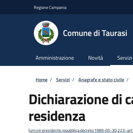
Salta al contenuto principale
Skip to footer content
Regione Campania
Comune di Taurasi
Amministrazione
Novità
Servizi
Briciole di pane
Home
/
Servizi
/
Anagrafe e stato civile
/
Dichiarazione di 
residenza
(
urn:nir:presidente.repubblica:decreto:1989-05-30;223~ar