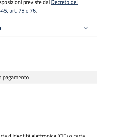
isposizioni previste dal
Decreto del
45, art. 75 e 76
.
e
cun pagamento
rta d’identità elettronica (CIE) o carta