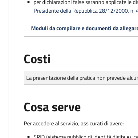
per dichiarazioni false saranno applicate le d
Presidente della Repubblica 28/12/2000, n. 4
Moduli da compilare e documenti da allegar
Costi
Tipo di pagamento
Importo
La presentazione della pratica non prevede al
Cosa serve
Per accedere al servizio, assicurati di avere:
SPID (sistema pubblico di identità digitale), ca