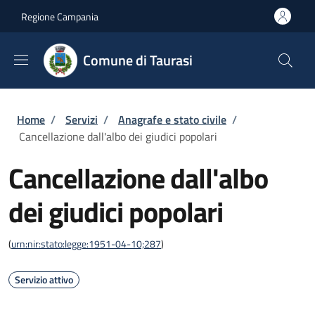
Salta al contenuto principale
Skip to footer content
Regione Campania
Comune di Taurasi
Briciole di pane
Home
/
Servizi
/
Anagrafe e stato civile
/
Cancellazione dall'albo dei giudici popolari
Cancellazione dall'albo
dei giudici popolari
(
urn:nir:stato:legge:1951-04-10;287
)
Servizio attivo