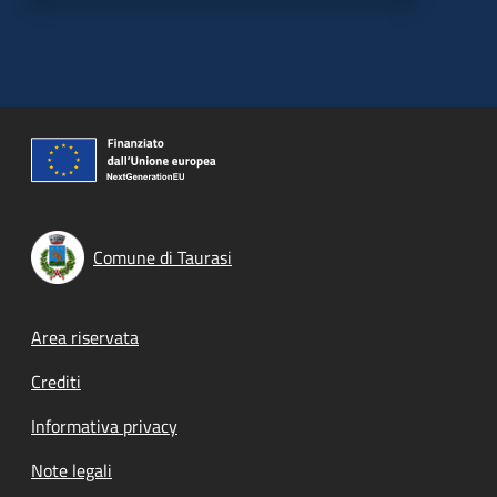
Comune di Taurasi
Footer menu
Area riservata
Crediti
Informativa privacy
Note legali