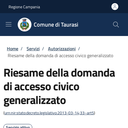
Salta al contenuto principale
Skip to footer content
Regione Campania
Comune di Taurasi
Briciole di pane
Home
/
Servizi
/
Autorizzazioni
/
Riesame della domanda di accesso civico generalizzato
Riesame della domanda
di accesso civico
generalizzato
(
urn:nir:stato:decreto.legislativo:2013-03-14;33~art5
)
Servizio attivo