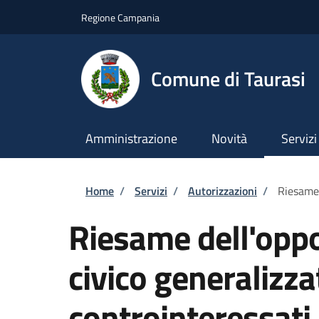
Salta al contenuto principale
Skip to footer content
Regione Campania
Comune di Taurasi
Amministrazione
Novità
Servizi
Briciole di pane
Home
/
Servizi
/
Autorizzazioni
/
Riesame 
Riesame dell'oppo
civico generalizza
controinteressati