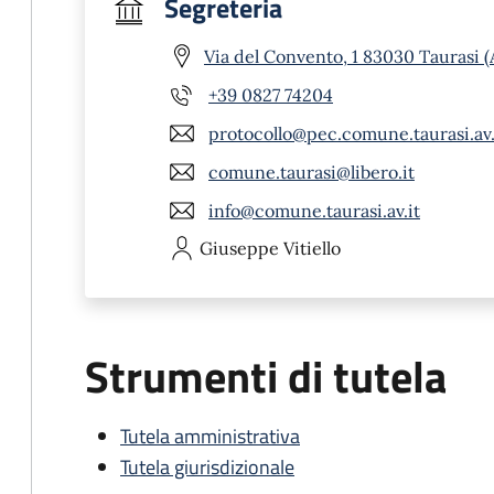
Segreteria
Via del Convento, 1 83030 Taurasi (
+39 0827 74204
protocollo@pec.comune.taurasi.av.
comune.taurasi@libero.it
info@comune.taurasi.av.it
Giuseppe
Vitiello
Strumenti di tutela
Tutela amministrativa
Tutela giurisdizionale