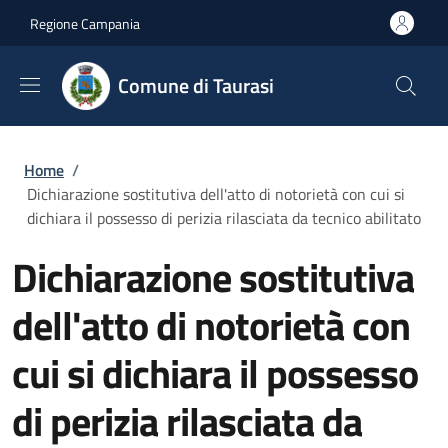
Salta al contenuto principale
Skip to footer content
Regione Campania
Comune di Taurasi
Briciole di pane
Home
/
Dichiarazione sostitutiva dell'atto di notorietà con cui si
dichiara il possesso di perizia rilasciata da tecnico abilitato
Dichiarazione sostitutiva
dell'atto di notorietà con
cui si dichiara il possesso
di perizia rilasciata da