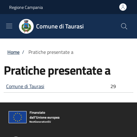
Salta al contenuto principale
Skip to footer content
Regione Campania
Comune di Taurasi
Briciole di pane
Home
/
Pratiche presentate a
Pratiche presentate a
Comune di Taurasi
29