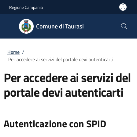
Salta al contenuto principale
Skip to footer content
Regione Campania
Comune di Taurasi
Briciole di pane
Home
/
Per accedere ai servizi del portale devi autenticarti
Per accedere ai servizi del
portale devi autenticarti
Autenticazione con SPID