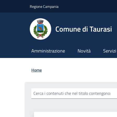
Salta al contenuto principale
Skip to footer content
Regione Campania
Comune di Taurasi
Amministrazione
Novità
Servizi
Briciole di pane
Home
Cerca i contenuti che nel titolo contengono: