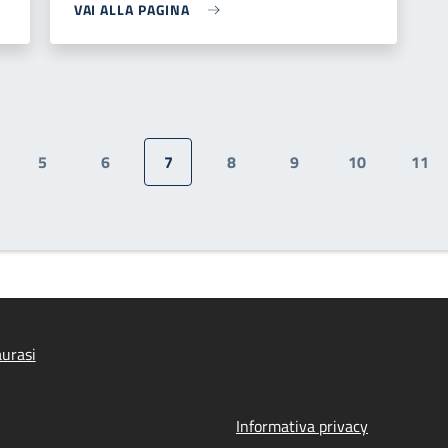
VAI ALLA PAGINA
5
6
7
8
9
10
11
gina
Pagina
Pagina
Pagina attuale
Pagina
Pagina
Pagina
Pag
urasi
Informativa privacy